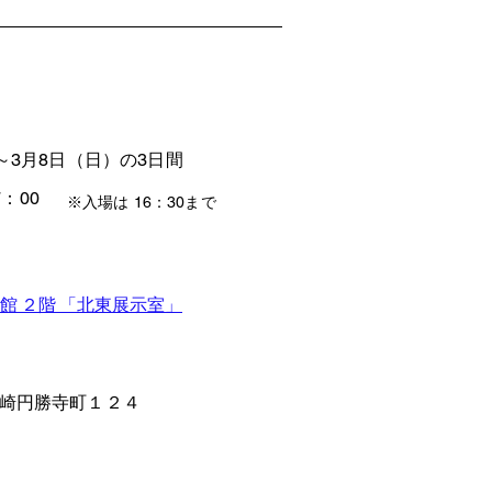
～3月8日（日）の3日間
7：00
※入場は 16：30まで
本館 ２階 「北東展示室」
崎円勝寺町１２４