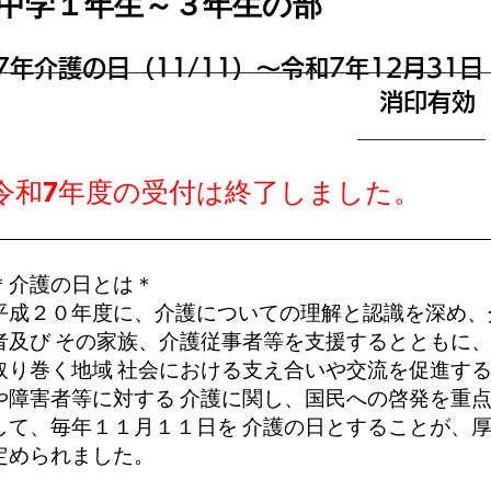
 中学１年生～３年生の部
7年介護の日（11/11）～令和7年12月31
​消印有効
令和7年度の受付は終了しました。
＊介護の日とは＊
平成２０年度に、介護についての理解と認識を深め、
者及び その家族、介護従事者等を支援するとともに
取り巻く地域 社会における支え合いや交流を促進す
や障害者等に対する 介護に関し、国民への啓発を重
して、毎年１１月１１日を 介護の日とすることが、
定められました。