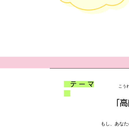
テ ー マ​
こ
「高
もし、あなたの