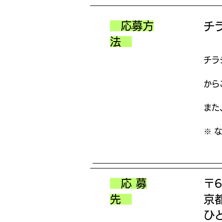
応募方
チ
法
チラ
​か
また
※ 
応 募
〒6
先
京
ひ