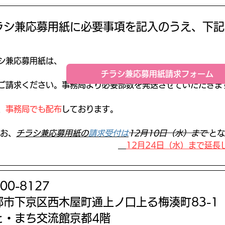
ラシ兼応募用紙に必要事項を記入のうえ、下記
シ兼応募用紙は、
チラシ兼応募用紙請求フォーム
らご請求ください。事務局より必要部数を発送させていただきま
、
事務局でも配布
しております。
なお、
チラシ兼応募
用紙の
請求受付は
12月10日（水）まで
とな
​
12月24日（水）まで延長
00-8127
都市下京区西木屋町通上ノ口上る梅湊町83-1
と・まち交流館京都4階