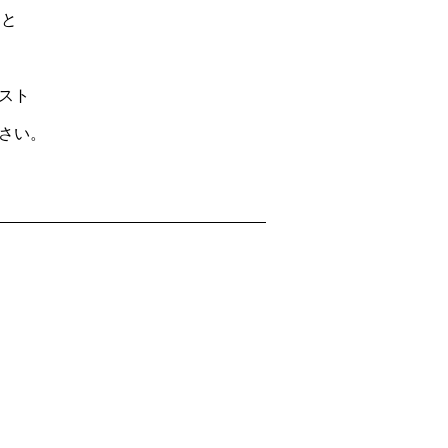
キと
スト
さい。
生